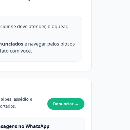
idir se deve atender, bloquear,
nunciados
e navegar pelos blocos
tato com você.
golpes
,
assédio
e
Denunciar →
ortados.
nsagens no WhatsApp