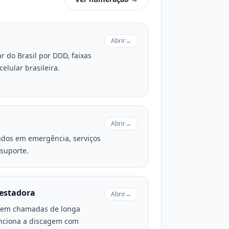
Abrir
→
r do Brasil por DDD, faixas
elular brasileira.
Abrir
→
ados em emergência, serviços
 suporte.
restadora
Abrir
→
l em chamadas de longa
unciona a discagem com