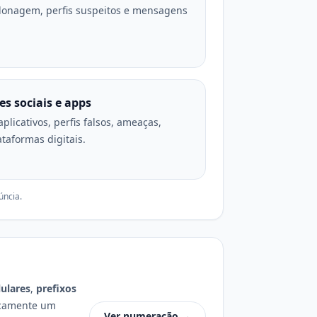
 clonagem, perfis suspeitos e mensagens
s sociais e apps
plicativos, perfis falsos, ameaças,
taformas digitais.
úncia.
lulares
,
prefixos
nicamente um
Ver numeração →