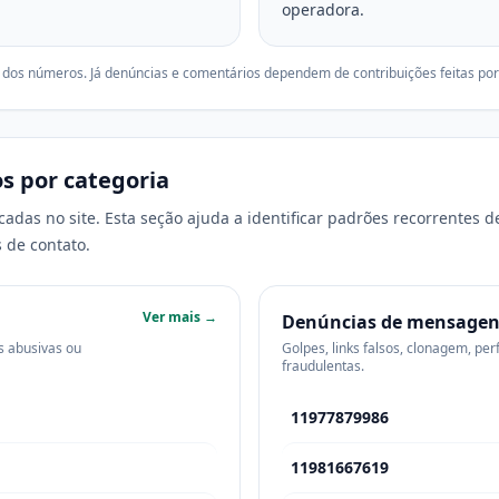
operadora.
 dos números. Já denúncias e comentários dependem de contribuições feitas por
s por categoria
adas no site. Esta seção ajuda a identificar padrões recorrentes d
 de contato.
Ver mais →
Denúncias de mensagen
s abusivas ou
Golpes, links falsos, clonagem, pe
fraudulentas.
11977879986
11981667619