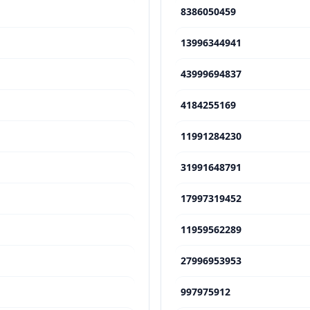
8386050459
13996344941
43999694837
4184255169
11991284230
31991648791
17997319452
11959562289
27996953953
997975912