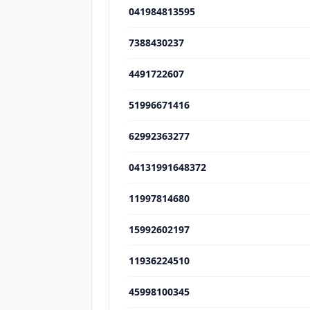
041984813595
7388430237
4491722607
51996671416
62992363277
04131991648372
11997814680
15992602197
11936224510
45998100345