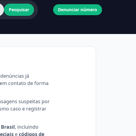
Pesquisar
Denunciar número
r denúncias já
 em contato de forma
ensagens suspeitas por
smo caso e registrar
 Brasil
, incluindo
eciais
e
códigos de