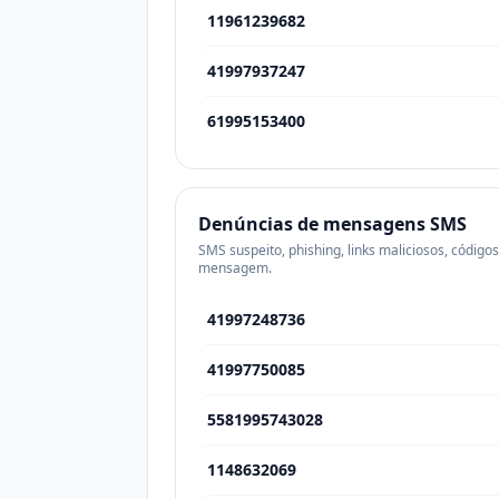
11961239682
41997937247
61995153400
Denúncias de mensagens SMS
SMS suspeito, phishing, links maliciosos, código
mensagem.
41997248736
41997750085
5581995743028
1148632069