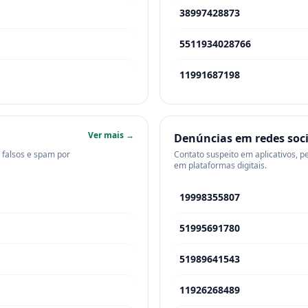
38997428873
5511934028766
11991687198
Ver mais →
Denúncias em redes soci
s falsos e spam por
Contato suspeito em aplicativos, p
em plataformas digitais.
19998355807
51995691780
51989641543
11926268489