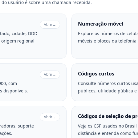
 do usuário é sobre uma chamada recebida.
Numeração móvel
Abrir
→
estado, cidade, DDD
Explore os números de celula
a origem regional
móveis e blocos da telefonia c
Códigos curtos
Abrir
→
900, com
Consulte números curtos us
s disponíveis.
públicos, utilidade pública e
Códigos de seleção de p
Abrir
→
eradoras, suporte
Veja os CSP usados no Brasi
ações.
distância e entenda como f