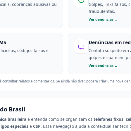
calls, cobranças abusivas ou
Golpes, links falsos,
fraudulentas.
Ver denúncias →
SMS
Denúncias em rede
iciosos, códigos falsos e
Contato suspeito em a
golpes e spam em pla
Ver denúncias →
á consultar relatos e comentários. Se ainda não tiver, poderá criar uma nova den
do Brasil
ca brasileira
e entenda como se organizam os
telefones fixos
,
ce
igos especiais
e
CSP
. Essa navegação ajuda a contextualizar tec