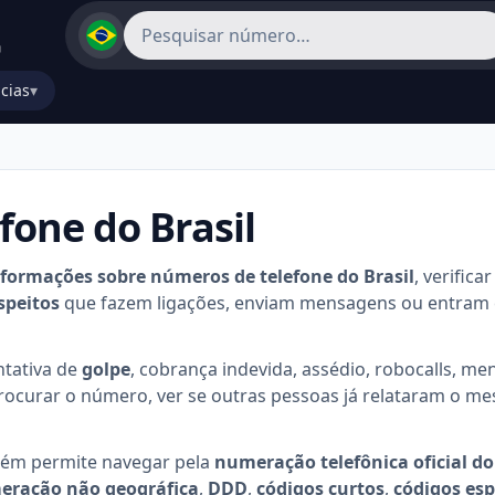
cias
▾
fone do Brasil
nformações sobre números de telefone do Brasil
, verifica
speitos
que fazem ligações, enviam mensagens ou entram
entativa de
golpe
, cobrança indevida, assédio, robocalls, m
procurar o número, ver se outras pessoas já relataram o me
bém permite navegar pela
numeração telefônica oficial do
ração não geográfica
,
DDD
,
códigos curtos
,
códigos esp