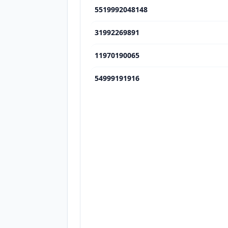
5519992048148
31992269891
11970190065
54999191916