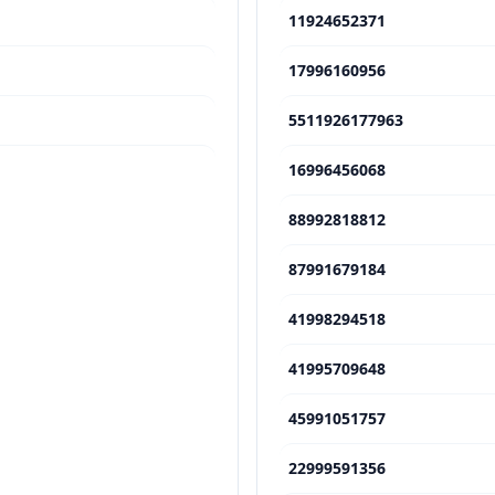
11924652371
17996160956
5511926177963
16996456068
88992818812
87991679184
41998294518
41995709648
45991051757
22999591356