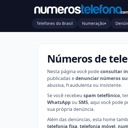
Telefones do Brasil
Numeração
▾
Denún
Números de tele
Nesta página você pode
consultar i
publicadas e
denunciar números su
abusiva, fraudulenta ou insistente.
Se você recebeu
spam telefônico
, t
WhatsApp
ou
SMS
, aqui você pode 
sua própria denúncia.
Além das denúncias, esta home tam
telefonia fixa
,
telefonia móvel
,
nume