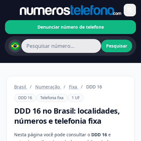
Denunciar número de telefone
Pesquisar
Brasil
/
Numeração
/
Fixa
/
DDD 16
DDD 16
Telefonia fixa
1 UF
DDD 16 no Brasil: localidades,
números e telefonia fixa
Nesta página você pode consultar o
DDD 16
e