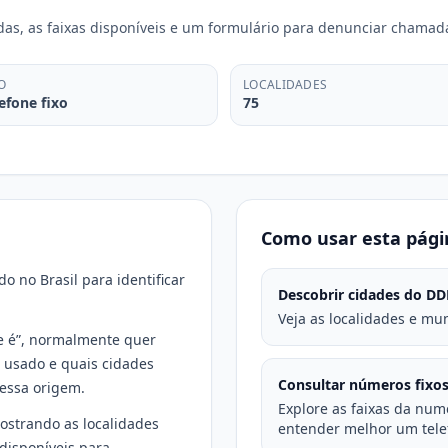
adas, as faixas disponíveis e um formulário para denunciar cham
O
LOCALIDADES
efone fixo
75
Como usar esta pági
o no Brasil para identificar
Descobrir cidades do DD
Veja as localidades e mun
 é”, normalmente quer
é usado e quais cidades
Consultar números fixo
essa origem.
Explore as faixas da num
ostrando as localidades
entender melhor um tele
disponíveis para