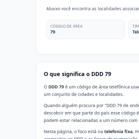
Abaixo você encontra as localidades associ
CÓDIGO DE ÁREA
TIP
79
Tel
O que significa o DDD 79
O
DDD 79
é um código de área telefônica usad
um conjunto de cidades e localidades.
Quando alguém procura por “DDD 79 de onde
descobrir em que parte do país esse código 
podem estar relacionadas a um número com 
Nesta página, o foco está na
telefonia fixa
, m
associadas ao DDD e as faixas de numeração 