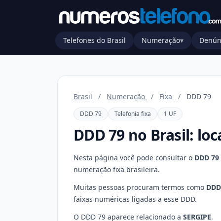
Telefones do Brasil
Numeração
▾
Denún
Brasil
/
Numeração
/
Fixa
/
DDD 79
DDD 79
Telefonia fixa
1 UF
DDD 79 no Brasil: loc
Nesta página você pode consultar o
DDD 79
numeração fixa brasileira.
Muitas pessoas procuram termos como
DDD
faixas numéricas ligadas a esse DDD.
O DDD 79 aparece relacionado a
SERGIPE
.