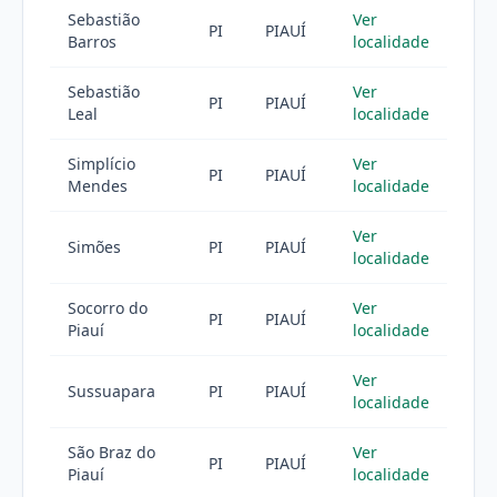
Sebastião
Ver
PI
PIAUÍ
Barros
localidade
Sebastião
Ver
PI
PIAUÍ
Leal
localidade
Simplício
Ver
PI
PIAUÍ
Mendes
localidade
Ver
Simões
PI
PIAUÍ
localidade
Socorro do
Ver
PI
PIAUÍ
Piauí
localidade
Ver
Sussuapara
PI
PIAUÍ
localidade
São Braz do
Ver
PI
PIAUÍ
Piauí
localidade