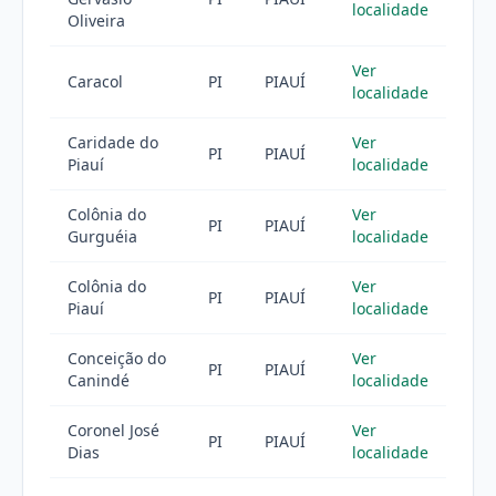
localidade
Oliveira
Ver
Caracol
PI
PIAUÍ
localidade
Caridade do
Ver
PI
PIAUÍ
Piauí
localidade
Colônia do
Ver
PI
PIAUÍ
Gurguéia
localidade
Colônia do
Ver
PI
PIAUÍ
Piauí
localidade
Conceição do
Ver
PI
PIAUÍ
Canindé
localidade
Coronel José
Ver
PI
PIAUÍ
Dias
localidade