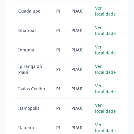
Ver
Guadalupe
PI
PIAUÍ
localidade
Ver
Guaribas
PI
PIAUÍ
localidade
Ver
Inhuma
PI
PIAUÍ
localidade
Ipiranga do
Ver
PI
PIAUÍ
Piauí
localidade
Ver
Isaías Coelho
PI
PIAUÍ
localidade
Ver
Itainópolis
PI
PIAUÍ
localidade
Ver
Itaueira
PI
PIAUÍ
localidade