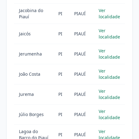
Jacobina do
Ver
PI
PIAUÍ
Piauí
localidade
Ver
Jaicós
PI
PIAUÍ
localidade
Ver
Jerumenha
PI
PIAUÍ
localidade
Ver
João Costa
PI
PIAUÍ
localidade
Ver
Jurema
PI
PIAUÍ
localidade
Ver
Júlio Borges
PI
PIAUÍ
localidade
Lagoa do
Ver
PI
PIAUÍ
Barro do Piauí
localidade