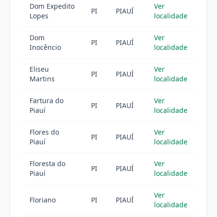
Dom Expedito
Ver
PI
PIAUÍ
Lopes
localidade
Dom
Ver
PI
PIAUÍ
Inocêncio
localidade
Eliseu
Ver
PI
PIAUÍ
Martins
localidade
Fartura do
Ver
PI
PIAUÍ
Piauí
localidade
Flores do
Ver
PI
PIAUÍ
Piauí
localidade
Floresta do
Ver
PI
PIAUÍ
Piauí
localidade
Ver
Floriano
PI
PIAUÍ
localidade