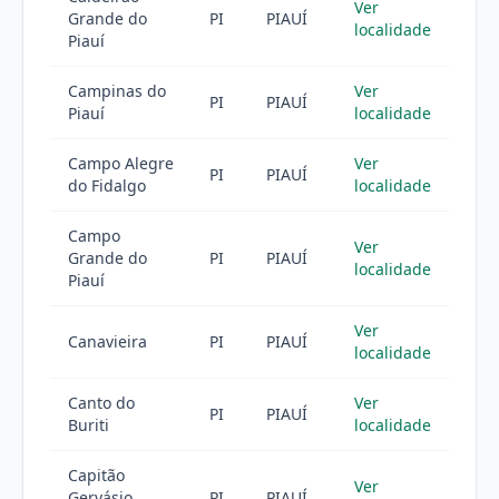
Ver
Grande do
PI
PIAUÍ
localidade
Piauí
Campinas do
Ver
PI
PIAUÍ
Piauí
localidade
Campo Alegre
Ver
PI
PIAUÍ
do Fidalgo
localidade
Campo
Ver
Grande do
PI
PIAUÍ
localidade
Piauí
Ver
Canavieira
PI
PIAUÍ
localidade
Canto do
Ver
PI
PIAUÍ
Buriti
localidade
Capitão
Ver
Gervásio
PI
PIAUÍ