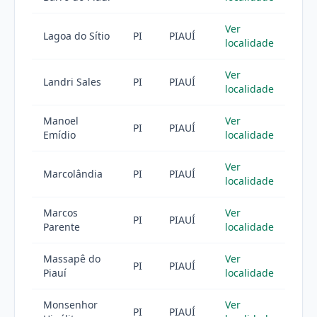
Ver
Lagoa do Sítio
PI
PIAUÍ
localidade
Ver
Landri Sales
PI
PIAUÍ
localidade
Manoel
Ver
PI
PIAUÍ
Emídio
localidade
Ver
Marcolândia
PI
PIAUÍ
localidade
Marcos
Ver
PI
PIAUÍ
Parente
localidade
Massapê do
Ver
PI
PIAUÍ
Piauí
localidade
Monsenhor
Ver
PI
PIAUÍ