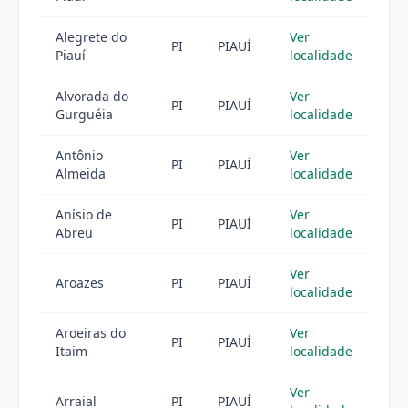
Alegrete do
Ver
PI
PIAUÍ
Piauí
localidade
Alvorada do
Ver
PI
PIAUÍ
Gurguéia
localidade
Antônio
Ver
PI
PIAUÍ
Almeida
localidade
Anísio de
Ver
PI
PIAUÍ
Abreu
localidade
Ver
Aroazes
PI
PIAUÍ
localidade
Aroeiras do
Ver
PI
PIAUÍ
Itaim
localidade
Ver
Arraial
PI
PIAUÍ