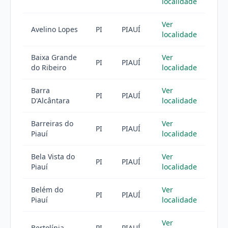
localidade
Ver
Avelino Lopes
PI
PIAUÍ
localidade
Baixa Grande
Ver
PI
PIAUÍ
do Ribeiro
localidade
Barra
Ver
PI
PIAUÍ
D'Alcântara
localidade
Barreiras do
Ver
PI
PIAUÍ
Piauí
localidade
Bela Vista do
Ver
PI
PIAUÍ
Piauí
localidade
Belém do
Ver
PI
PIAUÍ
Piauí
localidade
Ver
Bertolínia
PI
PIAUÍ