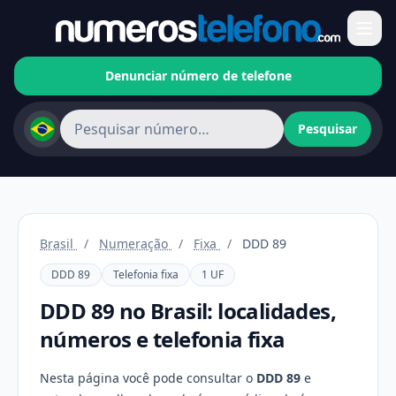
Denunciar número de telefone
Pesquisar
Brasil
/
Numeração
/
Fixa
/
DDD 89
DDD 89
Telefonia fixa
1 UF
DDD 89 no Brasil: localidades,
números e telefonia fixa
Nesta página você pode consultar o
DDD 89
e