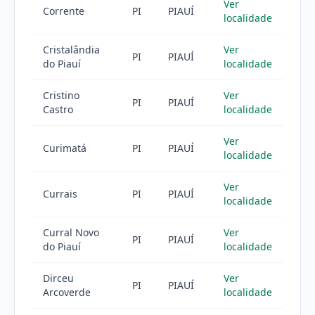
Ver
Corrente
PI
PIAUÍ
localidade
Cristalândia
Ver
PI
PIAUÍ
do Piauí
localidade
Cristino
Ver
PI
PIAUÍ
Castro
localidade
Ver
Curimatá
PI
PIAUÍ
localidade
Ver
Currais
PI
PIAUÍ
localidade
Curral Novo
Ver
PI
PIAUÍ
do Piauí
localidade
Dirceu
Ver
PI
PIAUÍ
Arcoverde
localidade