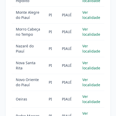
Hipólito
localidade
Monte Alegre
Ver
PI
PIAUÍ
do Piauí
localidade
Morro Cabeça
Ver
PI
PIAUÍ
no Tempo
localidade
Nazaré do
Ver
PI
PIAUÍ
Piauí
localidade
Nova Santa
Ver
PI
PIAUÍ
Rita
localidade
Novo Oriente
Ver
PI
PIAUÍ
do Piauí
localidade
Ver
Oeiras
PI
PIAUÍ
localidade
Ver
Padre Marcos
PI
PIAUÍ