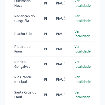
Queimada
Ver
PI
PIAUÍ
Nova
localidade
Redenção do
Ver
PI
PIAUÍ
Gurguéia
localidade
Ver
Riacho Frio
PI
PIAUÍ
localidade
Ribeira do
Ver
PI
PIAUÍ
Piauí
localidade
Ribeiro
Ver
PI
PIAUÍ
Gonçalves
localidade
Rio Grande
Ver
PI
PIAUÍ
do Piauí
localidade
Santa Cruz do
Ver
PI
PIAUÍ
Piauí
localidade